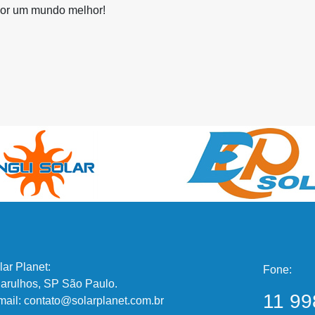
por um mundo melhor!
lar Planet:
Fone:
arulhos, SP São Paulo.
11 99
mail: contato@solarplanet.com.br