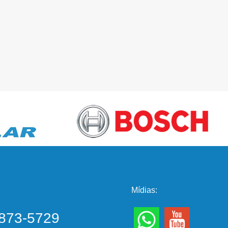
Mídias:
873-5729