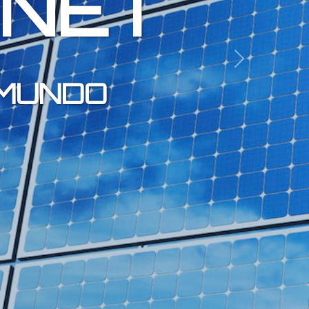
ANET
Next
 MUNDO